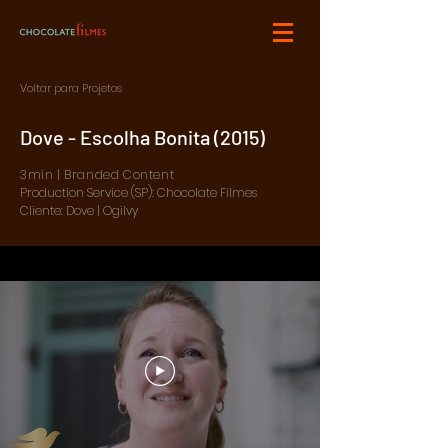
Voltar para Projetos
Dove - Escolha Bonita (2015)
3min | Branded Content
Production Service (SP): Chocolate Filmes
Cliente: Dove | Ogilvy